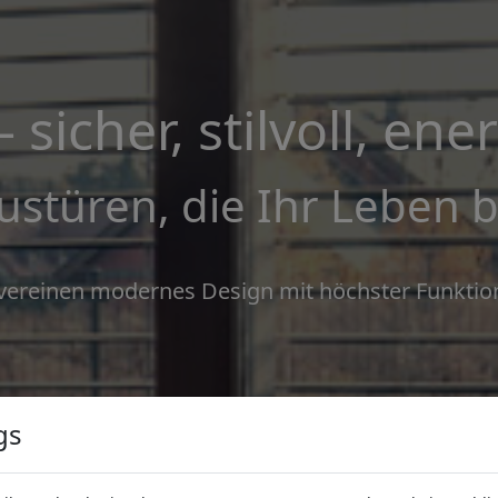
sicher, stilvoll, ene
ustüren, die Ihr Leben 
ereinen modernes Design mit höchster Funktional
gs