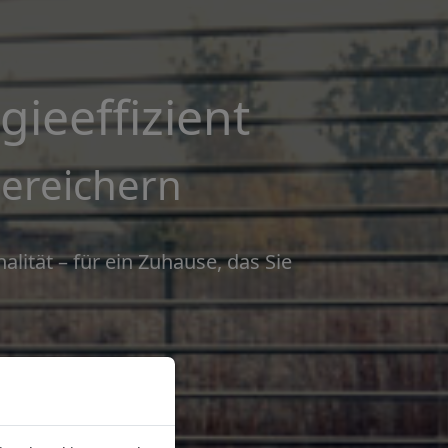
rgieeffizient
bereichern
ität – für ein Zuhause, das Sie