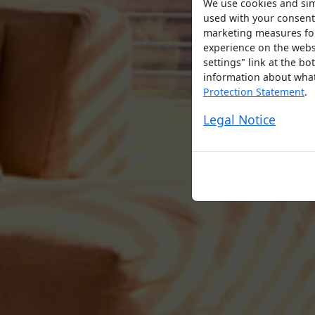
We use cookies and simi
used with your consent
marketing measures for 
experience on the websi
settings" link at the b
information about what 
Protection Statement
.
Legal Notice