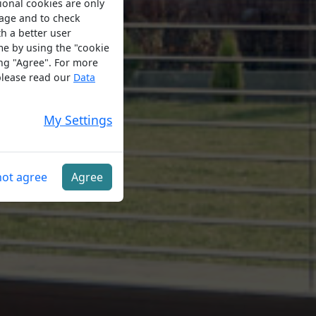
ional cookies are only
sage and to check
h a better user
me by using the "cookie
ing "Agree". For more
 please read our
Data
My Settings
not agree
Agree