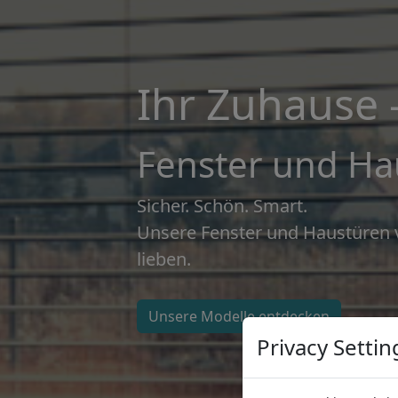
Ihr Zuhause – 
Fenster und Ha
Sicher. Schön. Smart.
Unsere Fenster und Haustüren v
lieben.
Unsere Modelle entdecken
Privacy Settin